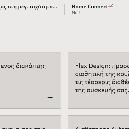
Υποσημείωση 
1
,
,
Υποσημείωσ
2
χύς στη μέγ. ταχύτητα
Home Connect
Ναι!
Κ)
μενος διακόπτης
Flex Design: προσα
αισθητική της κουζ
τις τέσσερις διαθ
της συσκευής σας
 σκεύη σας στις
Αισθητήρας Automa