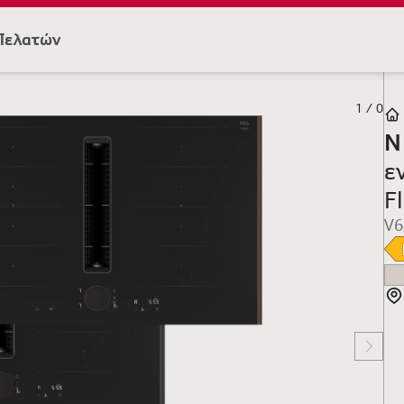
Πελατών
1
/
0
N
ε
F
V6