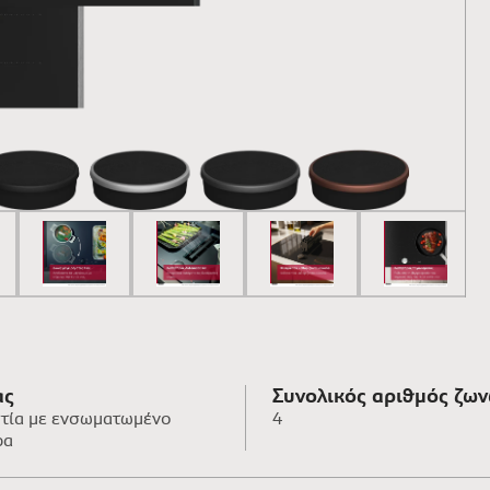
ας
Συνολικός αριθμός ζω
τία με ενσωματωμένο
4
μπορούν να χρησιμοπο
ρα
ταυτόχρονα