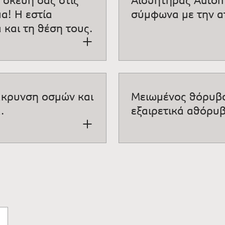
μα! Η εστία
σύμφωνα με την α
 και τη θέση τους.
άκρυνση οσμών και
Μειωμένος θόρυβο
.
εξαιρετικά αθόρυβ