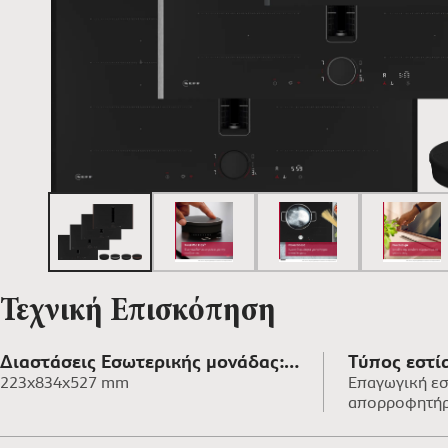
Τεχνική Επισκόπηση
Διαστάσεις Εσωτερικής μονάδας:
Τύπος εστί
223x834x527 mm
Επαγωγική εσ
(ΥxΠxΒ)
απορροφητή