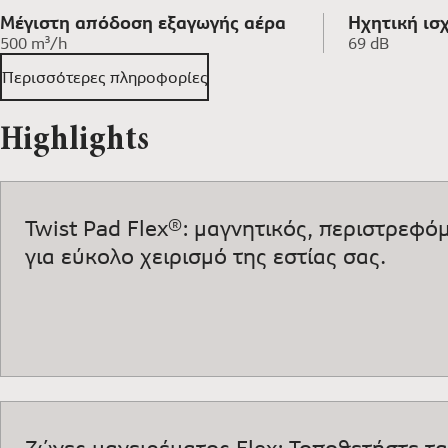
Μέγιστη απόδοση εξαγωγής αέρα
Ηχητική ισ
500 m³/h
69 dB
(2010/30/Ε
Περισσότερες πληροφορίες
Highlights
Twist Pad Flex®: μαγνητικός, περιστρεφό
για εύκολο χειρισμό της εστίας σας.
Ζώνες μαγειρέματος Flex: Τοποθετήστε τα