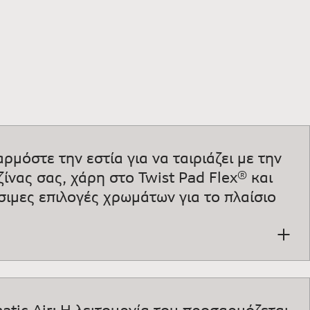
1: Κατά καιρούς παρέχουμε ενημερώσεις για τη διατήρηση των λειτουργιών της
η 2: Η πρόσβαση σε ορισμένες από τις λειτουργίες που εμφανίζονται είναι δυν
ρμόστε την εστία για να ταιριάζει με την
ίνας σας, χάρη στο Twist Pad Flex® και
έσιμες επιλογές χρωμάτων για το πλαίσιο
.
tic Air: H λειτουργία του προσαρμόζεται